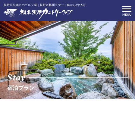
長野県松本市のゴルフ場｜長野道梓川スマートICから約16分
MENU
Stay
宿泊プラン