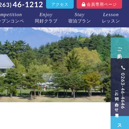
46-1212
263)
アクセス
会員専用ページ
mpetition
Enjoy
Stay
Lesson
ープンコンペ
同好クラブ
宿泊プラン
レッスン
ご予約
0263-46-4646
（お問い合わせ専用）