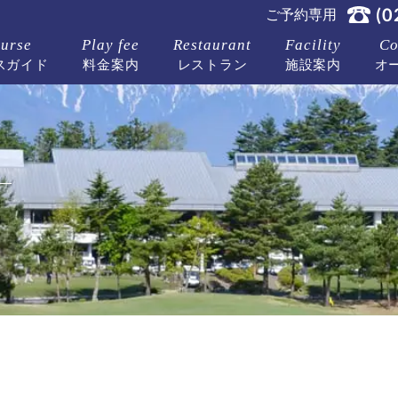
(0
ご予約専用
urse
Play fee
Restaurant
Facility
Co
スガイド
料金案内
レストラン
施設案内
オ